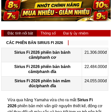
Đặc tính nổi bật
Thông số
Đại lý ủy nhiệm
CÁC PHIÊN BẢN SIRIUS FI 2026
Sirius Fi 2026 phiên bản bánh
21.306.000đ
căm/phanh cơ
Sirius Fi 2026 phiên bản bánh
22.484.000đ
căm/phanh đĩa
Sirius Fi 2026 phiên bản mâm
24.055.000đ
đúc/phanh đĩa
Vừa qua hãng Yamaha vừa cho ra mắt
Sirius Fi
2026
phiên bản mới vẩn giữ nguyên thiết kế, động cơ
chỉ thay đổi về màu sắc và họa tiết tem xe trở nên bắt