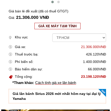
Giá bán lẻ đề xuất (đã có thuế GTGT)
21.306.000 VNĐ
Giá:
GIÁ XE MÁY TẠM TÍNH
Khu vực
Giá xe:
21.306.000VNĐ
Thuế trước bạ:
426.120VNĐ
Phí biển số:
1.400.000VNĐ
Bảo hiểm dân sự:
66.000VNĐ
Tổng cộng:
23.198.120VNĐ
*Tham khảo:
Cách tính giá xe lăn bánh
Giá lăn bánh Sirius 2026 mới nhất hôm nay tại đại lý
Yamaha