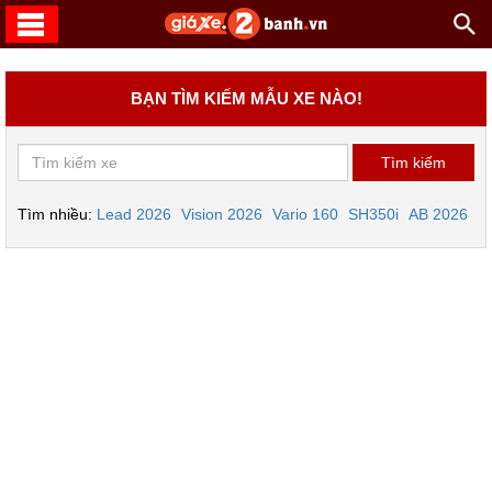
BẠN TÌM KIẾM MẪU XE NÀO!
Tìm nhiều:
Lead 2026
Vision 2026
Vario 160
SH350i
AB 2026