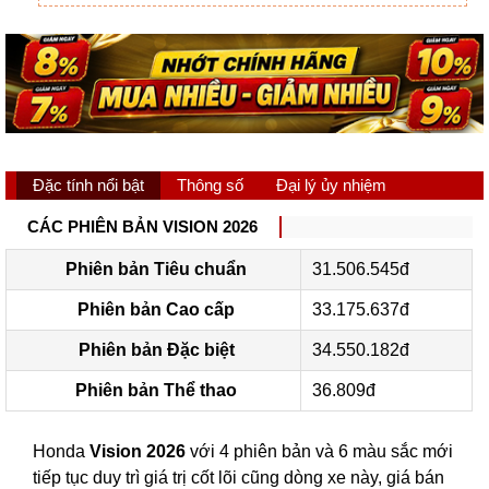
Đặc tính nổi bật
Thông số
Đại lý ủy nhiệm
CÁC PHIÊN BẢN VISION 2026
Phiên bản Tiêu chuẩn
31.506.545đ
Phiên bản Cao cấp
33.175.637đ
Phiên bản Đặc biệt
34.550.182đ
Phiên bản Thể thao
36.809đ
Honda
Vision 2026
với 4 phiên bản và 6 màu sắc mới
tiếp tục duy trì giá trị cốt lõi cũng dòng xe này, giá bán