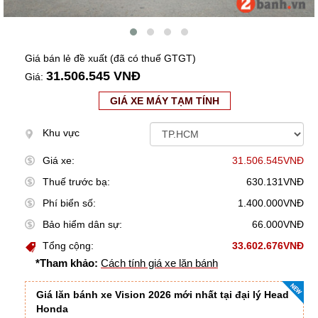
Giá bán lẻ đề xuất (đã có thuế GTGT)
31.506.545 VNĐ
Giá:
GIÁ XE MÁY TẠM TÍNH
Khu vực
Giá xe:
31.506.545VNĐ
Thuế trước bạ:
630.131VNĐ
Phí biển số:
1.400.000VNĐ
Bảo hiểm dân sự:
66.000VNĐ
Tổng cộng:
33.602.676VNĐ
*Tham khảo:
Cách tính giá xe lăn bánh
Giá lăn bánh xe Vision 2026 mới nhất tại đại lý Head
Honda