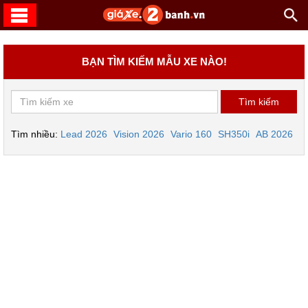
BẠN TÌM KIẾM MẪU XE NÀO!
Tìm nhiều:
Lead 2026
Vision 2026
Vario 160
SH350i
AB 2026