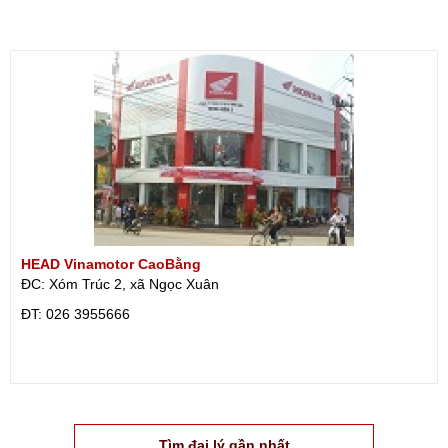
HEAD Vinamotor CaoBằng
ĐC: Xóm Trúc 2, xã Ngọc Xuân
ÐT: 026 3955666
Tìm đại lý gần nhất