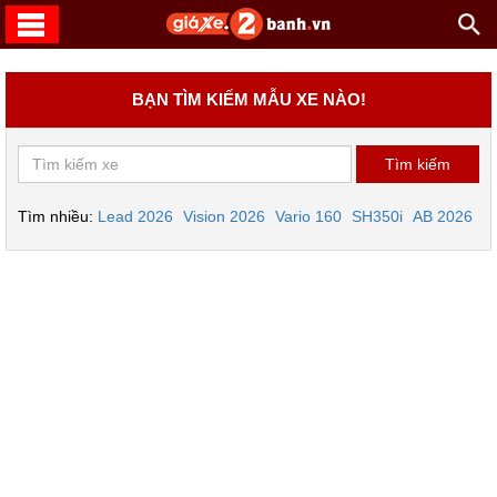
BẠN TÌM KIẾM MẪU XE NÀO!
Tìm nhiều:
Lead 2026
Vision 2026
Vario 160
SH350i
AB 2026