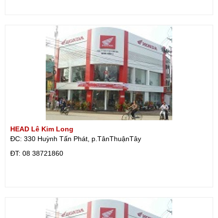
HEAD Lê Kim Long
ĐC: 330 Huỳnh Tấn Phát, p.TânThuậnTây
ÐT: 08 38721860