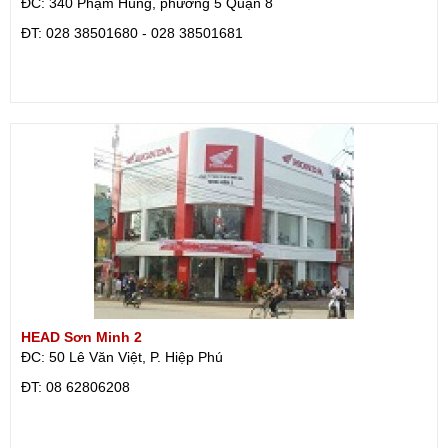
ĐC: 340 Phạm Hùng, phường 5 Quận 8
ÐT: 028 38501680 - 028 38501681
HEAD Sơn Minh 2
ĐC: 50 Lê Văn Việt, P. Hiệp Phú
ÐT: 08 62806208