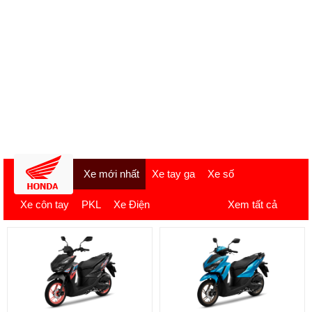
Xe mới nhất
Xe tay ga
Xe số
Xe côn tay
PKL
Xe Điện
Xem tất cả