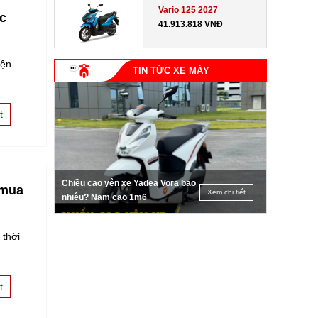
Vario 125 2027
ạc
41.913.818 VNĐ
iện
TIN TỨC XE MÁY
t
Chiều cao yên xe Yadea Vora bao
 mua
Xem chi tiết
nhiêu? Nam cao 1m6
 thời
t