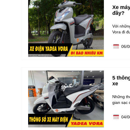
Xe máy
đầy?
Với nhữn
Vora đi 
06/0
5 thôn
xe
Những thô
gian sạc 
04/0