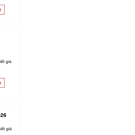
t
ết giá
t
026
iết giá