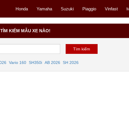
Honda
Yamaha
Suzuki
Piaggio
Vinfast
M
TÌM KIẾM MẪU XE NÀO!
2026
Vario 160
SH350i
AB 2026
SH 2026