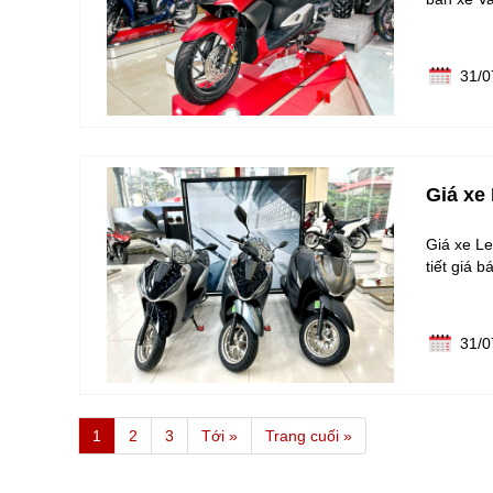
31/0
Giá xe
Giá xe Le
tiết giá 
31/0
1
2
3
Tới »
Trang cuối »