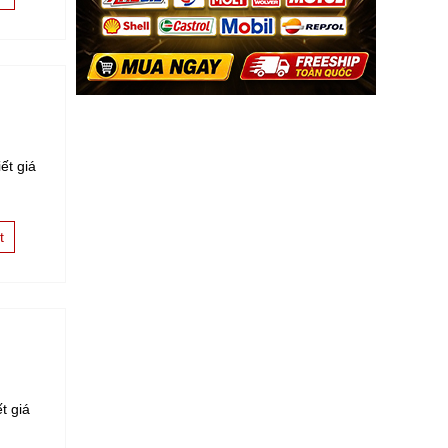
ết giá
t
t giá