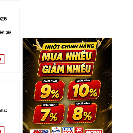
026
ết giá
t
nhật
t