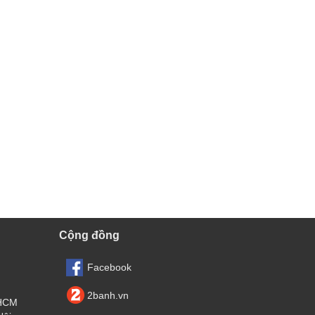
Cộng đồng
Facebook
2banh.vn
.HCM