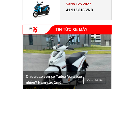
Vario 125 2027
41.913.818 VNĐ
TIN TỨC XE MÁY
Chiều cao yên xe Yadea Vora bao
Xem chi tiết
nhiêu? Nam cao 1m6