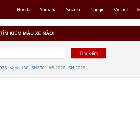
Honda
Yamaha
Suzuki
Piaggio
Vinfast
M
TÌM KIẾM MẪU XE NÀO!
2026
Vario 160
SH350i
AB 2026
SH 2026