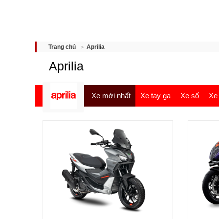
Aprilia
Trang chủ
Aprilia
Xe mới nhất
Xe tay ga
Xe số
Xe 