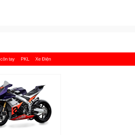
côn tay
PKL
Xe Điện