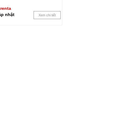
renta
ập nhật
Xem chi tiết