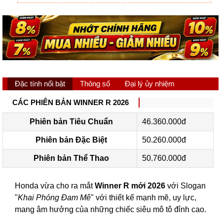
Đặc tính nổi bật
Thông số
Đại lý ủy nhiệm
CÁC PHIÊN BẢN WINNER R 2026
Phiên bản Tiêu Chuẩn
46.360.000đ
Phiên bản Đặc Biệt
50.260.000đ
Phiên bản Thể Thao
50.760.000đ
Honda vừa cho ra mắt
Winner R mới 2026
với Slogan
"
Khai Phóng Đam Mê
" với thiết kế mạnh mẽ, uy lực,
mang âm hưởng của những chiếc siêu mô tô đỉnh cao.