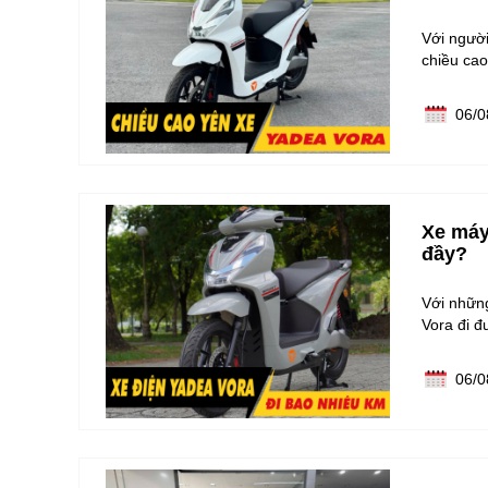
Với ngườ
chiều ca
06/0
Xe máy
đầy?
Với nhữn
Vora đi 
06/0