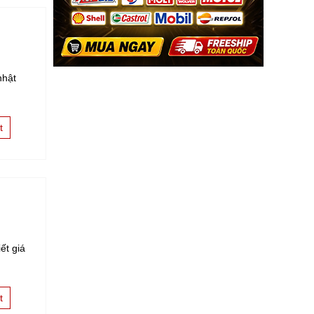
nhật
t
ết giá
t