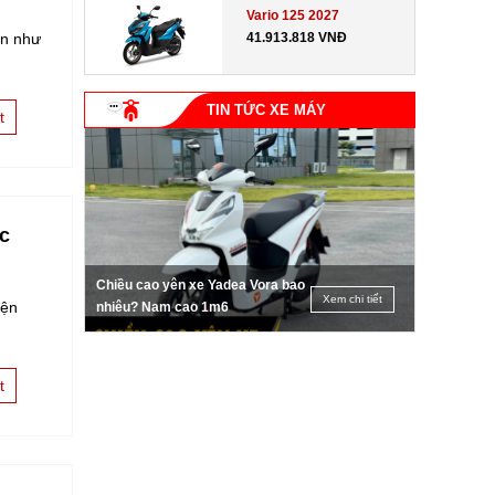
Vario 125 2027
an như
41.913.818 VNĐ
TIN TỨC XE MÁY
t
ạc
Chiều cao yên xe Yadea Vora bao
Xem chi tiết
iện
nhiêu? Nam cao 1m6
t