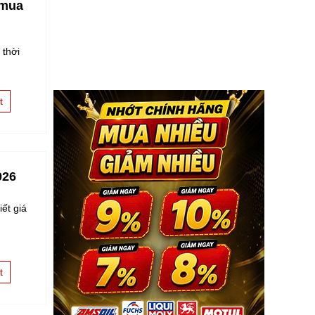
 mua
 thời
t
026
ết giá
t