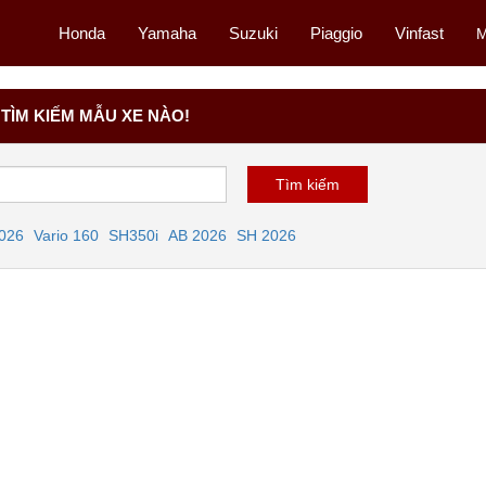
Honda
Yamaha
Suzuki
Piaggio
Vinfast
M
TÌM KIẾM MẪU XE NÀO!
2026
Vario 160
SH350i
AB 2026
SH 2026