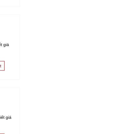
t giá
t
ết giá