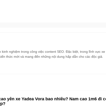
m kinh nghiệm trong công việc content SEO. Đặc biệt, trong lĩnh vực x
g kiến thức mới và mang đến những nội dung hấp dẫn cho các độc giả.
cao yên xe Yadea Vora bao nhiêu? Nam cao 1m6 đi c
ợp?