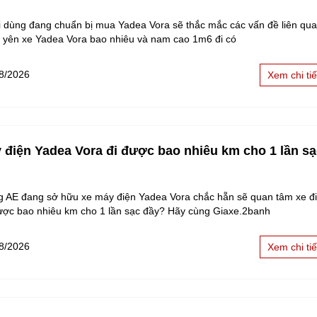
i dùng đang chuẩn bị mua Yadea Vora sẽ thắc mắc các vấn đề liên qu
o yên xe Yadea Vora bao nhiêu và nam cao 1m6 đi có
8/2026
Xem chi tiế
 điện Yadea Vora đi được bao nhiêu km cho 1 lần s
g AE đang sở hữu xe máy điện Yadea Vora chắc hẵn sẽ quan tâm xe đ
được bao nhiêu km cho 1 lần sạc đầy? Hãy cùng Giaxe.2banh
8/2026
Xem chi tiế