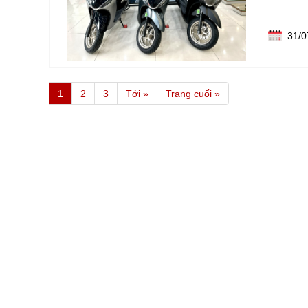
31/0
1
2
3
Tới »
Trang cuối »