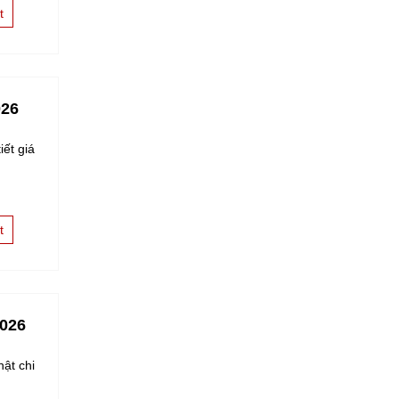
t
026
iết giá
t
2026
ật chi