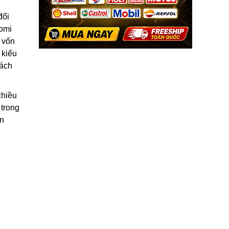
đổi
gomi
 vốn
 kiểu
cách
chiều
 trong
ìn