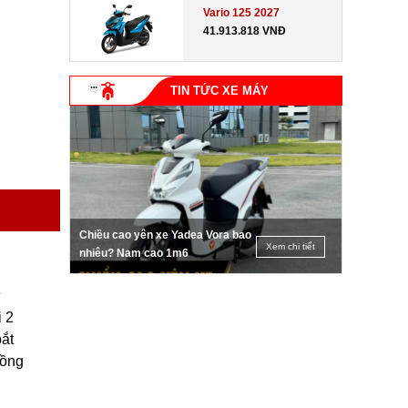
Vario 125 2027
41.913.818 VNĐ
TIN TỨC XE MÁY
Chiều cao yên xe Yadea Vora bao
Xem chi tiết
nhiêu? Nam cao 1m6
ữ
i 2
bắt
đồng