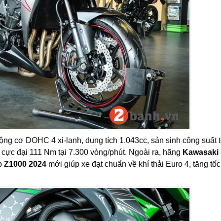
ộng cơ DOHC 4 xi-lanh, dung tích 1.043cc, sản sinh công suất t
cực đại 111 Nm tại 7.300 vòng/phút. Ngoài ra, hãng
Kawasaki
úp
Z1000 2024
mới giúp xe đạt chuẩn về khí thải Euro 4, tăng tốc