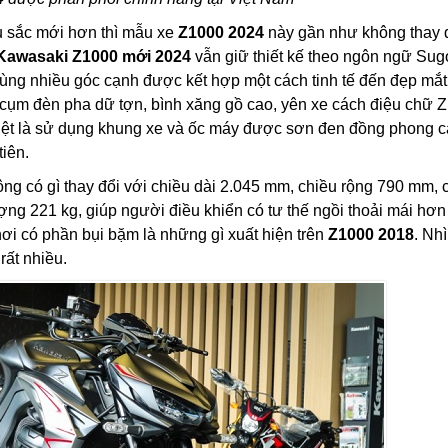
 sắc mới hơn thì mẫu xe
Z1000 2024
này gần như không thay 
Kawasaki Z1000 mới 2024
vẫn giữ thiết kế theo ngôn ngữ Su
ng nhiều góc cạnh được kết hợp một cách tinh tế đến đẹp mắt
ư cụm đèn pha dữ tợn, bình xăng gồ cao, yên xe cách điệu chữ Z
biệt là sử dụng khung xe và ốc máy được sơn đen đồng phong 
tiên.
ông có gì thay đổi với chiều dài 2.045 mm, chiều rộng 790 mm, 
ng 221 kg, giúp người điều khiển có tư thế ngồi thoải mái hơn
 hơi có phần bụi bặm là những gì xuất hiện trên
Z1000 2018
. Nh
rất nhiều.