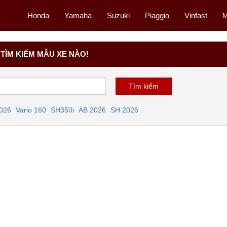
Honda
Yamaha
Suzuki
Piaggio
Vinfast
M
TÌM KIẾM MẪU XE NÀO!
2026
Vario 160
SH350i
AB 2026
SH 2026