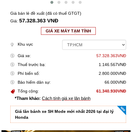
Giá bán lẻ đề xuất (đã có thuế GTGT)
57.328.363 VNĐ
Giá:
GIÁ XE MÁY TẠM TÍNH
Khu vực
Giá xe:
57.328.363VNĐ
Thuế trước bạ:
1.146.567VNĐ
Phí biển số:
2.800.000VNĐ
Bảo hiểm dân sự:
66.000VNĐ
Tổng cộng:
61.340.930VNĐ
*Tham khảo:
Cách tính giá xe lăn bánh
Giá lăn bánh xe SH Mode mới nhất 2026 tại đại lý
Honda