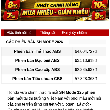
Đặc tính nổi bật
Thông số
Đại lý ủy nhiệm
CÁC PHIÊN BẢN SH MODE 2026
Phiên bản Thể Thao ABS
64.004.727đ
Phiên bản Đặc biệt ABS
63.513.818đ
Phiên bản Cao cấp ABS
62.335.637đ
Phiên bản Tiêu chuẩn CBS
57.328.363đ
Honda vừa chính thức ra mắt
SH Mode 125 phiên
bản mới
tại thị trường Việt Nam với phối màu mới nổi
bật, tinh tế trên từng chi tiết với Slogan "
Là mốt -