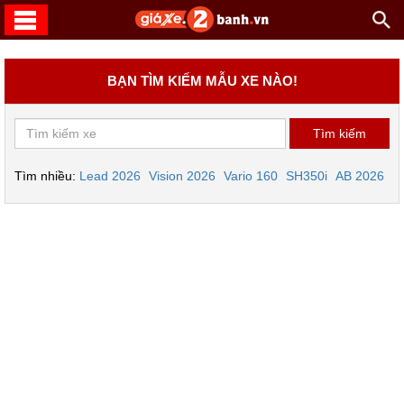
BẠN TÌM KIẾM MẪU XE NÀO!
Tìm nhiều:
Lead 2026
Vision 2026
Vario 160
SH350i
AB 2026