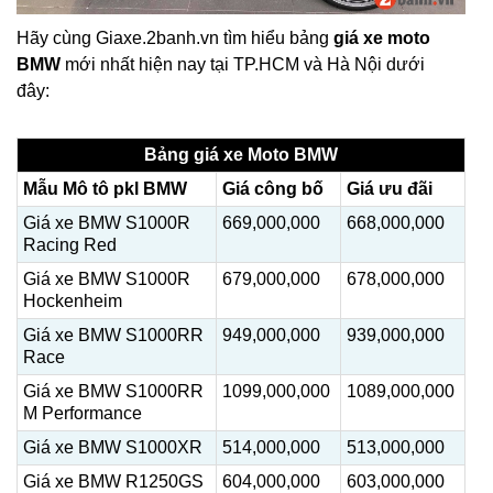
Hãy cùng Giaxe.2banh.vn tìm hiểu bảng
giá xe moto
BMW
mới nhất hiện nay tại TP.HCM và Hà Nội dưới
đây:
Bảng giá xe Moto BMW
Mẫu Mô tô pkl BMW
Giá công bố
Giá ưu đãi
Giá xe BMW S1000R
669,000,000
668,000,000
Racing Red
Giá xe BMW S1000R
679,000,000
678,000,000
Hockenheim
Giá xe BMW S1000RR
949,000,000
939,000,000
Race
Giá xe BMW S1000RR
1099,000,000
1089,000,000
M Performance
Giá xe BMW S1000XR
514,000,000
513,000,000
Giá xe BMW R1250GS
604,000,000
603,000,000