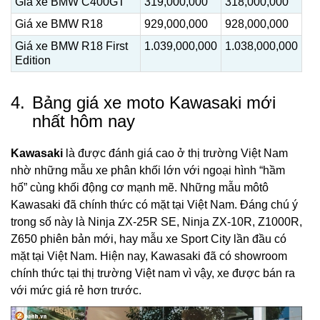
Giá xe BMW C400GT
319,000,000
318,000,000
Giá xe BMW R18
929,000,000
928,000,000
Giá xe BMW R18 First
1.039,000,000
1.038,000,000
Edition
4.
Bảng giá xe moto Kawasaki mới
nhất hôm nay
Kawasaki
là được đánh giá cao ở thị trường Việt Nam
nhờ những mẫu xe phân khối lớn với ngoại hình “hầm
hố” cùng khối động cơ mạnh mẽ. Những mẫu môtô
Kawasaki đã chính thức có mặt tại Việt Nam. Đáng chú ý
trong số này là Ninja ZX-25R SE, Ninja ZX-10R, Z1000R,
Z650 phiên bản mới, hay mẫu xe Sport City lần đầu có
mặt tại Việt Nam. Hiện nay, Kawasaki đã có showroom
chính thức tại thị trường Việt nam vì vậy, xe được bán ra
với mức giá rẻ hơn trước.