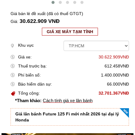
Giá bán lẻ đề xuất (đã có thuế GTGT)
30.622.909 VNĐ
Giá:
GIÁ XE MÁY TẠM TÍNH
Khu vực
Giá xe:
30.622.909VNĐ
Thuế trước bạ:
612.458VNĐ
Phí biển số:
1.400.000VNĐ
Bảo hiểm dân sự:
66.000VNĐ
Tổng cộng:
32.701.367VNĐ
*Tham khảo:
Cách tính giá xe lăn bánh
Giá lăn bánh Future 125 Fi mới nhất 2026 tại đại lý
Honda