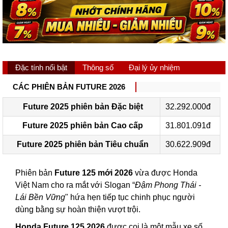
Đặc tính nổi bật
Thông số
Đại lý ủy nhiệm
CÁC PHIÊN BẢN FUTURE 2026
Future 2025 phiên bản Đặc biệt
32.292.000đ
Future 2025 phiên bản Cao cấp
31.801.091đ
Future 2025 phiên bản Tiêu chuẩn
30.622.909đ
Phiên bản
Future 125 mới 2026
vừa được Honda
Việt Nam cho ra mắt với Slogan “
Đậm Phong Thái -
Lái Bền Vững
" hứa hẹn tiếp tục chinh phục người
dùng bằng sự hoàn thiện vượt trội.
Honda Future 125 2026
được coi là một mẫu xe số