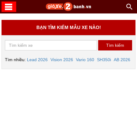
BẠN TÌM KIẾM MẪU XE NÀO!
Tìm nhiều:
Lead 2026
Vision 2026
Vario 160
SH350i
AB 2026