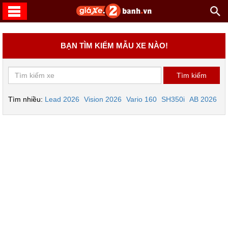
BẠN TÌM KIẾM MẪU XE NÀO!
Tìm nhiều:
Lead 2026
Vision 2026
Vario 160
SH350i
AB 2026