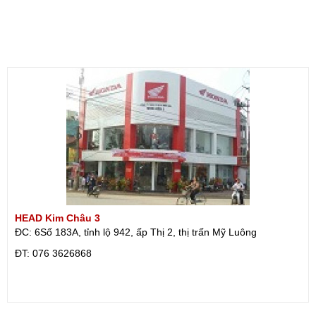
HEAD Kim Châu 3
ĐC: 6Số 183A, tỉnh lộ 942, ấp Thị 2, thị trấn Mỹ Luông
ÐT: 076 3626868