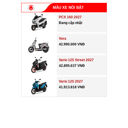
MẪU XE NỔI BẬT
PCX 160 2027
Đang cập nhật
Vora
42.990.000 VNĐ
Vario 125 Street 2027
42.895.637 VNĐ
Vario 125 2027
41.913.818 VNĐ