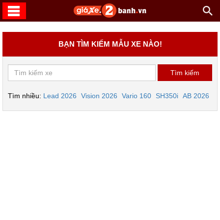
BẠN TÌM KIẾM MẪU XE NÀO!
Tìm nhiều:
Lead 2026
Vision 2026
Vario 160
SH350i
AB 2026