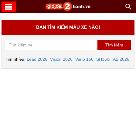
BẠN TÌM KIẾM MẪU XE NÀO!
Tìm nhiều:
Lead 2026
Vision 2026
Vario 160
SH350i
AB 2026