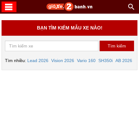
BẠN TÌM KIẾM MẪU XE NÀO!
Tìm nhiều:
Lead 2026
Vision 2026
Vario 160
SH350i
AB 2026