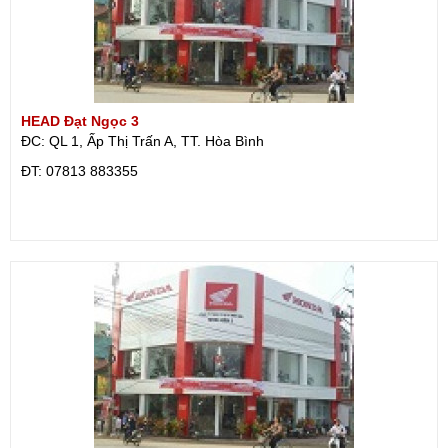
HEAD Đạt Ngọc 3
ĐC: QL 1, Ấp Thị Trấn A, TT. Hòa Bình
ÐT: 07813 883355