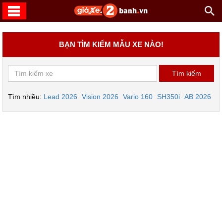
BẠN TÌM KIẾM MẪU XE NÀO!
Tìm nhiều:
Lead 2026
Vision 2026
Vario 160
SH350i
AB 2026