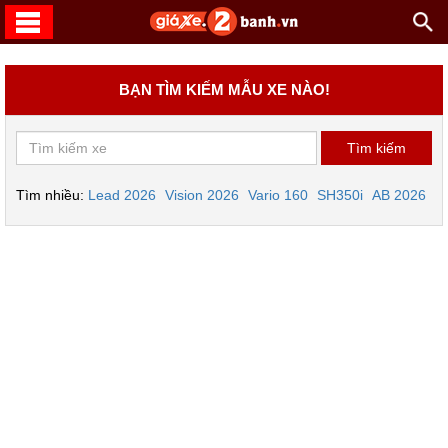
BẠN TÌM KIẾM MẪU XE NÀO!
Tìm nhiều:
Lead 2026
Vision 2026
Vario 160
SH350i
AB 2026