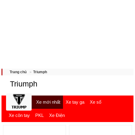
Triumph
Trang chủ
Triumph
Xe mới nhất
Xe tay ga
Xe số
Xe côn tay
PKL
Xe Điện