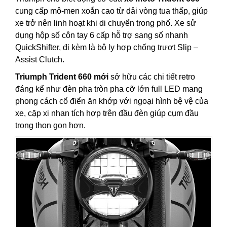
cung cấp mô-men xoắn cao từ dải vòng tua thấp, giúp
xe trở nên linh hoạt khi di chuyển trong phố. Xe sử
dụng hộp số côn tay 6 cấp hỗ trợ sang số nhanh
QuickShifter, đi kèm là bộ ly hợp chống trượt Slip –
Assist Clutch.
Triumph Trident 660 mới
sở hữu các chi tiết retro
đáng kể như đèn pha tròn pha cỡ lớn full LED mang
phong cách cổ điển ăn khớp với ngoại hình bệ vệ của
xe, cặp xi nhan tích hợp trên đầu đèn giúp cụm đầu
trong thon gọn hơn.