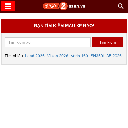
BẠN TÌM KIẾM MẪU XE NÀO!
Tìm nhiều:
Lead 2026
Vision 2026
Vario 160
SH350i
AB 2026