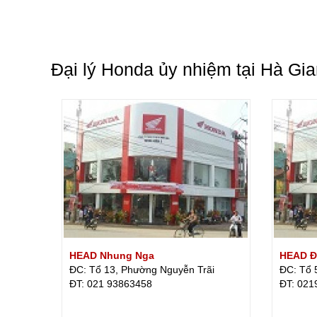
Đại lý Honda ủy nhiệm tại Hà Gi
HEAD Nhung Nga
HEAD Đ
ĐC: Tổ 13, Phường Nguyễn Trãi
ĐC: Tổ 5
ÐT: 021 93863458
ÐT: 021