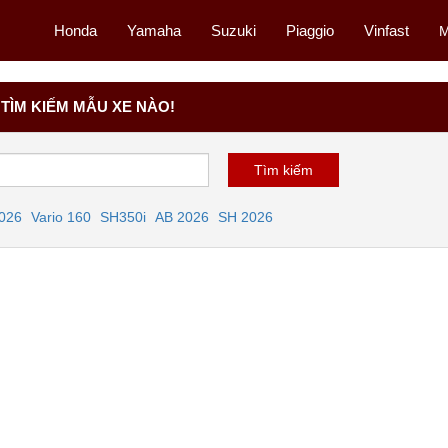
Honda
Yamaha
Suzuki
Piaggio
Vinfast
M
TÌM KIẾM MẪU XE NÀO!
2026
Vario 160
SH350i
AB 2026
SH 2026