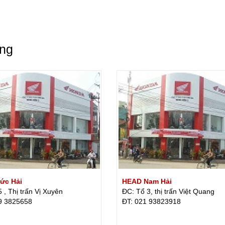
ang
ức Hải
HEAD Nam Hải
 , Thị trấn Vị Xuyên
ĐC: Tổ 3, thị trấn Việt Quang
9 3825658
ÐT: 021 93823918