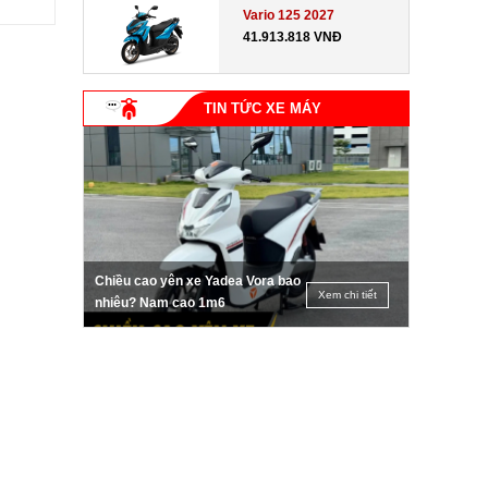
Vario 125 2027
41.913.818 VNĐ
TIN TỨC XE MÁY
Chiều cao yên xe Yadea Vora bao
Xem chi tiết
nhiêu? Nam cao 1m6