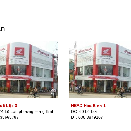
An
uệ Lộc 3
HEAD Hòa Bình 1
74 Lê Lợi, phường Hưng Bình
ĐC: 60 Lê Lợi
 38668787
ÐT: 038 3849207