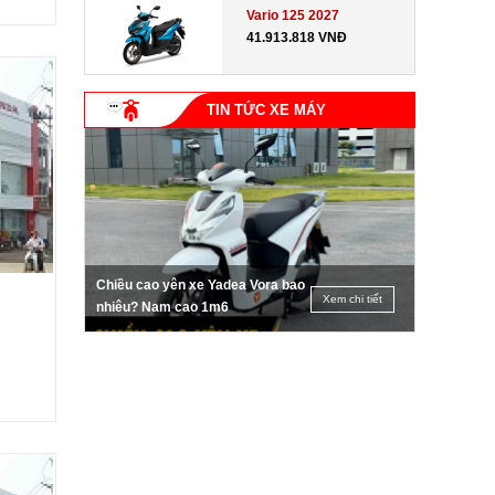
Vario 125 2027
41.913.818 VNĐ
TIN TỨC XE MÁY
Chiều cao yên xe Yadea Vora bao
Xem chi tiết
nhiêu? Nam cao 1m6