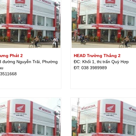
ưng Phát 2
HEAD Trường Thắng 2
3 đường Nguyễn Trãi, Phường
ĐC: Khối 1, thị trấn Quỳ Hợp
àu
ÐT: 038 3989989
 3511668