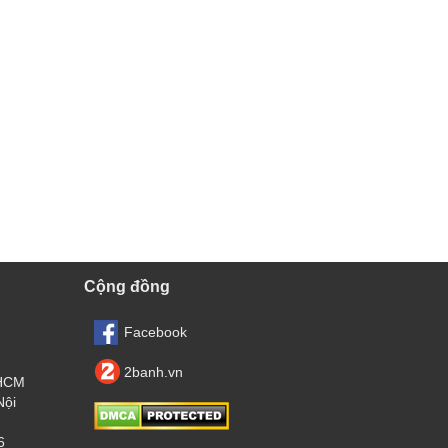
Cộng đồng
Facebook
2banh.vn
.HCM
Nội
6