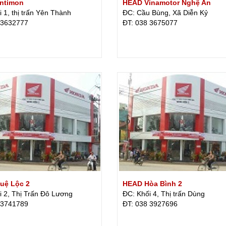
ntimon
HEAD Vinamotor Nghệ An
 1, thị trấn Yên Thành
ĐC: Cầu Bùng, Xã Diễn Kỷ
 3632777
ÐT: 038 3675077
uệ Lộc 2
HEAD Hòa Bình 2
i 2, Thị Trấn Đô Lương
ĐC: Khối 4, Thị trấn Dùng
 3741789
ÐT: 038 3927696