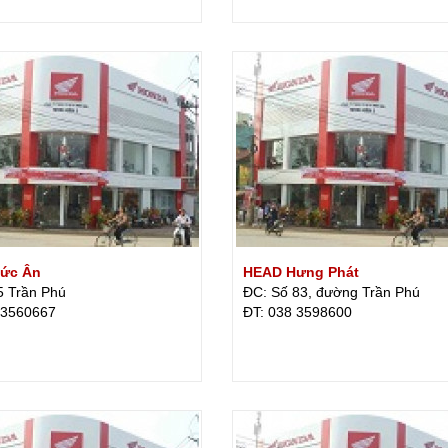
ức Ân
HEAD Hưng Phát
5 Trần Phú
ĐC: Số 83, đường Trần Phú
 3560667
ÐT: 038 3598600