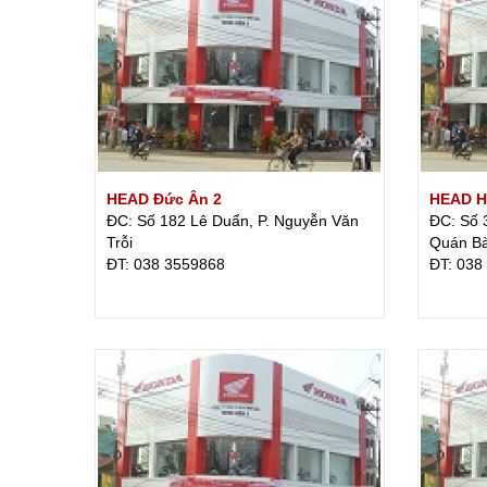
HEAD Đức Ân 2
HEAD H
ĐC: Số 182 Lê Duẩn, P. Nguyễn Văn
ĐC: Số 
Trỗi
Quán B
ÐT: 038 3559868
ÐT: 038