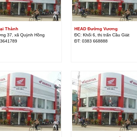
ại Thành
HEAD Đường Vương
ng 37, xã Quỳnh Hồng
ĐC: Khối 6, thị trấn Cầu Giát
 3641789
ÐT: 0383 668888