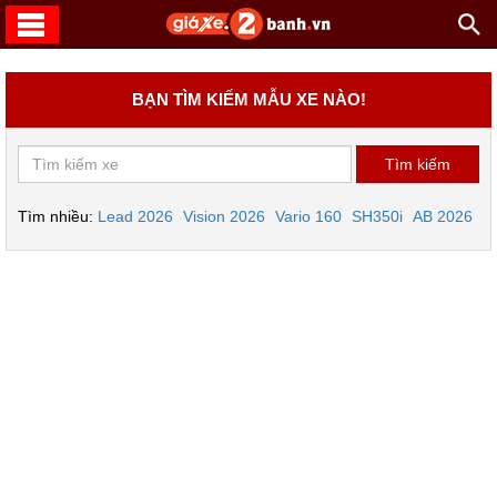
BẠN TÌM KIẾM MẪU XE NÀO!
Tìm nhiều:
Lead 2026
Vision 2026
Vario 160
SH350i
AB 2026