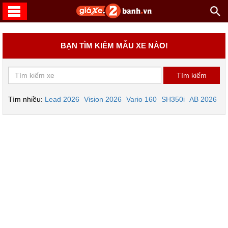
BẠN TÌM KIẾM MẪU XE NÀO!
Tìm nhiều:
Lead 2026
Vision 2026
Vario 160
SH350i
AB 2026