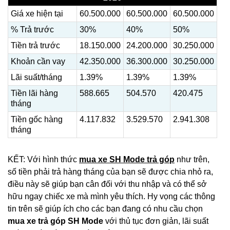
Giá xe hiện tại
60.500.000
60.500.000
60.500.000
% Trả trước
30%
40%
50%
Tiền trả trước
18.150.000
24.200.000
30.250.000
Khoản cần vay
42.350.000
36.300.000
30.250.000
Lãi suất/tháng
1.39%
1.39%
1.39%
Tiền lãi hàng
588.665
504.570
420.475
tháng
Tiền gốc hàng
4.117.832
3.529.570
2.941.308
tháng
KẾT: Với hình thức
mua xe SH Mode trả góp
như trên,
số tiền phải trả hàng tháng của bạn sẽ được chia nhỏ ra,
điều này sẽ giúp bạn cân đối với thu nhập và có thể sở
hữu ngay chiếc xe mà mình yêu thích. Hy vọng các thông
tin trên sẽ giúp ích cho các bạn đang có nhu cầu chọn
mua xe trả góp SH Mode
với thủ tục đơn giản, lãi suất