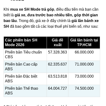
Khi
mua xe SH Mode trả góp
, điều đầu tiên mà bạn cần
biết là
giá xe, đưa trước bao nhiêu tiền, góp thời gian
bao lâu
. Trong đó, giá xe ở đây chính là
giá lăn bánh xe
SH
đã bao gồm tất cả các loại thuế phí biển số, như sau:
Các phiên bản SH
Giá đề
Giá lăn bánh tại
Mode 2026
xuất
TP.HCM
Phiên bản Tiêu chuẩn
57.328.363
66.000.000
CBS
Phiên bản Cao cấp
62.335.637
71.000.000
ABS
Phiên bản Đặc biệt
63.513.818
73.000.000
ABS
Phiên bản Thể thao
64.004.727
74.500.000
ABS