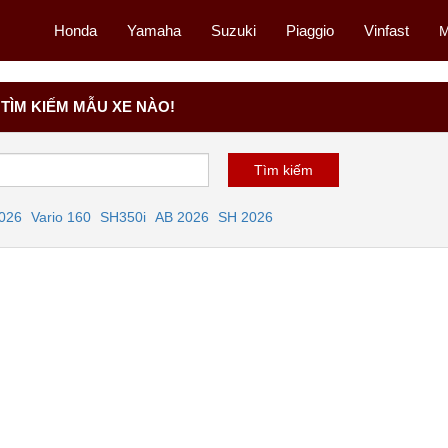
Honda
Yamaha
Suzuki
Piaggio
Vinfast
M
TÌM KIẾM MẪU XE NÀO!
2026
Vario 160
SH350i
AB 2026
SH 2026