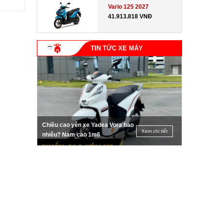
Vario 125 2027
41.913.818 VNĐ
TIN TỨC XE MÁY
Chiều cao yên xe Yadea Vora bao
Xem chi tiết
nhiêu? Nam cao 1m6