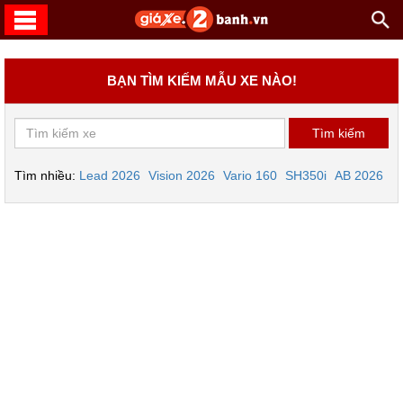
BẠN TÌM KIẾM MẪU XE NÀO!
Tìm nhiều:
Lead 2026
Vision 2026
Vario 160
SH350i
AB 2026