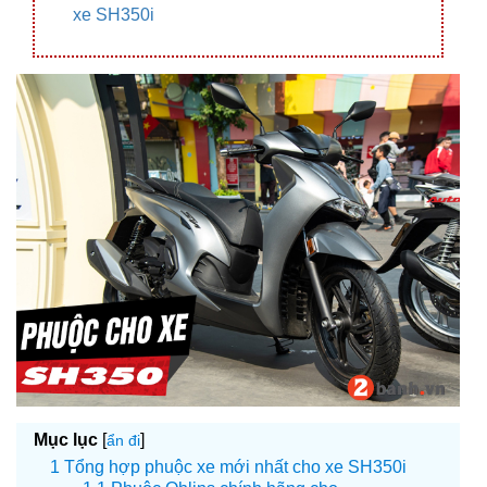
xe SH350i
Mục lục
[
]
ẩn đi
Tổng hợp phuộc xe mới nhất cho xe SH350i