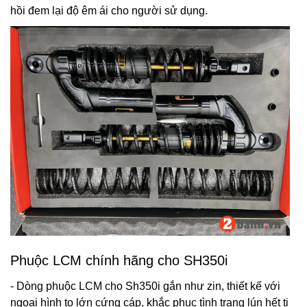
hồi đem lại độ êm ái cho người sử dụng.
Phuộc LCM chính hãng cho SH350i
- Dòng phuộc LCM cho Sh350i gắn như zin, thiết kế với
ngoại hình to lớn cứng cáp, khắc phục tình trạng lún hết ti