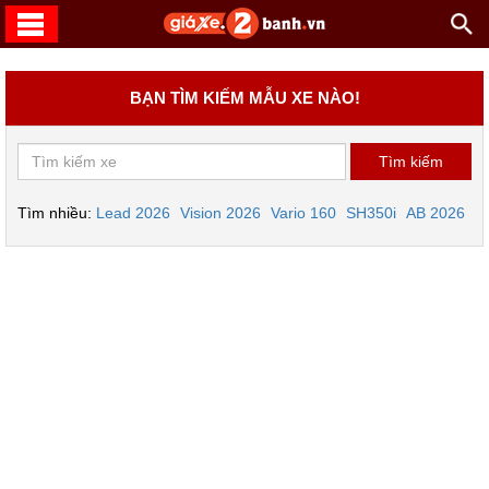
BẠN TÌM KIẾM MẪU XE NÀO!
Tìm nhiều:
Lead 2026
Vision 2026
Vario 160
SH350i
AB 2026