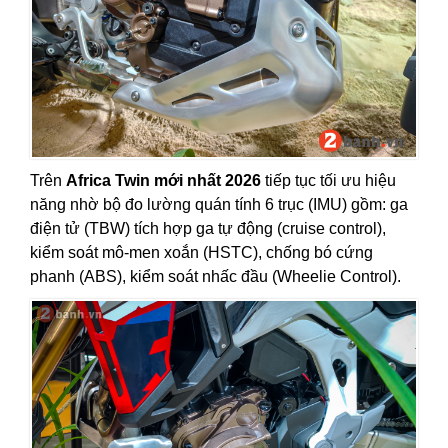
Trên
Africa Twin mới nhất 2026
tiếp tục tối ưu hiệu
năng nhờ bộ đo lường quán tính 6 trục (IMU) gồm: ga
điện tử (TBW) tích hợp ga tự động (cruise control),
kiểm soát mô-men xoắn (HSTC), chống bó cứng
phanh (ABS), kiểm soát nhấc đầu (Wheelie Control).