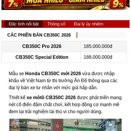
Đặc tính nổi bật
Thông số
Đại lý ủy nhiệm
CÁC PHIÊN BẢN CB350C 2026
CB350C Pro 2026
185.000.000đ
CB350C Special Edition
188.000.000đ
Mẫu xe
Honda CB350C mới 2026
vừa được nhập
khẩu về Việt Nam từ thị trường Ấn Độ thông qua các
đại lý bán xe tư nhân với mức giá hấp dẫn.
Thiết kế
xe môtô CB350C 2026
được phát triển mang
nét cổ điển đậm chất chơi, kết hợp động cơ mạnh mẽ
đem lại trải nghiệm lái thú vị cho người dùng.