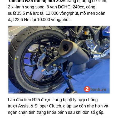
Yamaha R25 thế hệ mới 2026
trang bị động cơ 4 thì,
2 xi-lanh song song, 8 van DOHC, 249cc, công
suất 35,5 mã lực tại 12.000 vòng/phút, mô men xoắn
đạt 22,6 Nm tại 10.000 vòng/phút.
Lần đầu tiên R25 được trang bị bộ ly hợp chống
trượt Assist & Slipper Clutch, giúp tay côn nhẹ hơn và
ngăn chặn tình trạng khóa bánh sau khi dồn số gấp.