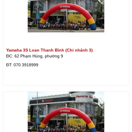
Yamaha 3S Loan Thanh Bình (Chi nhánh 3)
ĐC: 62 Phạm Hùng, phường 9
ÐT: 070.3918999