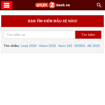
BẠN TÌM KIẾM MẪU XE NÀO!
Tìm nhiều:
Lead 2026
Vision 2026
Vario 160
SH350i
AB 2026