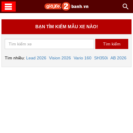
BẠN TÌM KIẾM MẪU XE NÀO!
Tìm nhiều:
Lead 2026
Vision 2026
Vario 160
SH350i
AB 2026