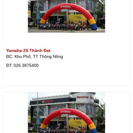
Yamaha 2S Thành Đạt
ĐC: Khu Phố, TT Thông Nông
ÐT: 026.3875400