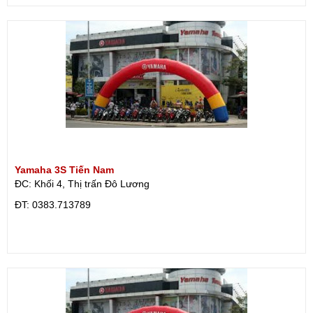
Yamaha 3S Tiến Nam
ĐC: Khối 4, Thị trấn Đô Lương
ÐT: 0383.713789