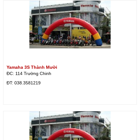
Yamaha 3S Thành Mười
ĐC: 114 Trường Chinh
ÐT: 038.3581219