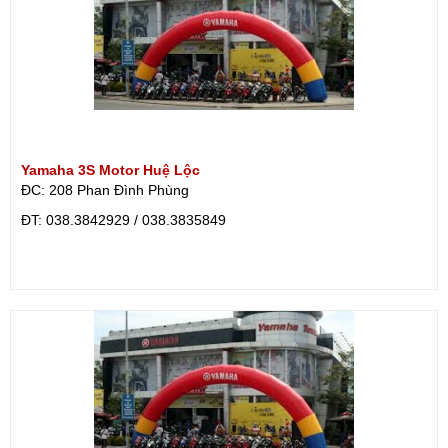
Yamaha 3S Motor Huệ Lộc
ĐC: 208 Phan Đình Phùng
ÐT: 038.3842929 / 038.3835849