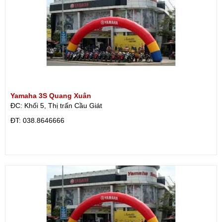
Yamaha 3S Quang Xuân
ĐC: Khối 5, Thị trấn Cầu Giát
ÐT: 038.8646666