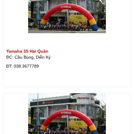
Yamaha 3S Hải Quân
ĐC: Cầu Bùng, Diễn Kỷ
ÐT: 038.3677789