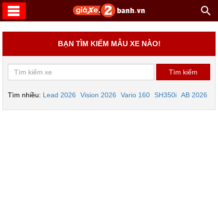
BẠN TÌM KIẾM MẪU XE NÀO!
Tìm nhiều:
Lead 2026
Vision 2026
Vario 160
SH350i
AB 2026