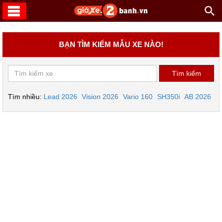
BẠN TÌM KIẾM MẪU XE NÀO!
Tìm nhiều:
Lead 2026
Vision 2026
Vario 160
SH350i
AB 2026