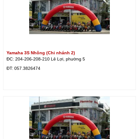
Yamaha 3S Nhông (Chi nhánh 2)
ĐC: 204-206-208-210 Lê Lợi, phường 5
ÐT: 057.3826474