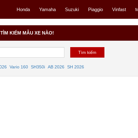
Honda
Yamaha
Suzuki
Piaggio
Vinfast
M
TÌM KIẾM MẪU XE NÀO!
2026
Vario 160
SH350i
AB 2026
SH 2026