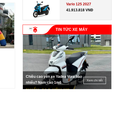
Vario 125 2027
41.913.818 VNĐ
TIN TỨC XE MÁY
Chiều cao yên xe Yadea Vora bao
Xem chi tiết
nhiêu? Nam cao 1m6