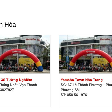
nh Hòa
 3S Tường Nghiêm
Yamaha Town Nha Trang
Thống Nhất, Vạn Thạnh
ĐC: 67 Lê Thành Phương – Ph
.3827927
Phương Sài
ÐT: 058.561.976