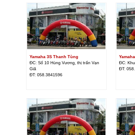
Yamaha 3S Thanh Tùng
Yamaha
ĐC: Số 10 Hùng Vương, thị trấn Vạn
ĐC: Khu 
Giã
ÐT: 058
ÐT: 058.3841596