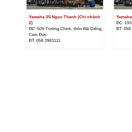
Yamaha 3S Ngọc Thanh (Chi nhánh
Yamaha
2)
ĐC: 193
ĐC: 509 Trường Chinh, thôn Bãi Giếng,
ÐT: 058
Cam Đức
ÐT: 058.3983111