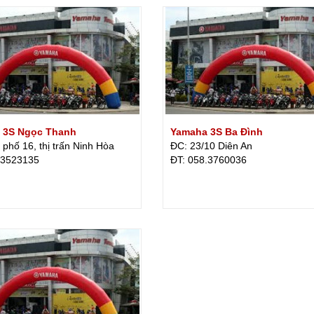
 3S Ngọc Thanh
Yamaha 3S Ba Đình
phố 16, thị trấn Ninh Hòa
ĐC: 23/10 Diên An
.3523135
ÐT: 058.3760036