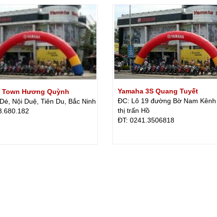
Yamaha 3S Quang Tuyết
 Town Hương Quỳnh
ĐC: Lô 19 đường Bờ Nam Kênh 
Dé, Nội Duệ, Tiên Du, Bắc Ninh
thị trấn Hồ
3.680.182
ÐT: 0241.3506818