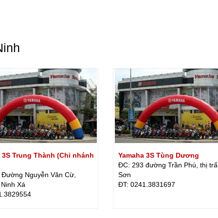
Ninh
 3S Trung Thành (Chi nhánh
Yamaha 3S Tùng Dương
ĐC: 293 đường Trần Phú, thị tr
 Đường Nguyễn Văn Cừ,
Sơn
Ninh Xá
ÐT: 0241.3831697
1.3829554