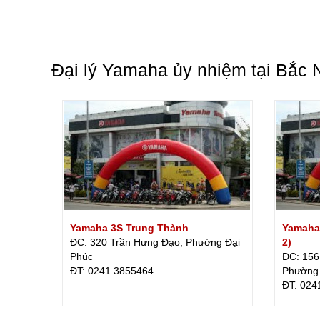
Đại lý Yamaha ủy nhiệm tại Bắc 
Yamaha 3S Trung Thành
Yamaha
ĐC: 320 Trần Hưng Đạo, Phường Đại
2)
Phúc
ĐC: 156
ÐT: 0241.3855464
Phường 
ÐT: 024