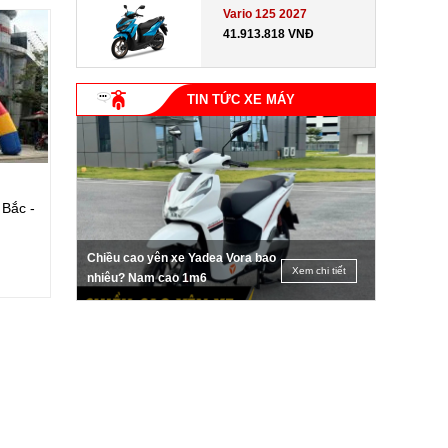
Vario 125 2027
41.913.818 VNĐ
TIN TỨC XE MÁY
Bắc -
Chiều cao yên xe Yadea Vora bao
Xem chi tiết
nhiêu? Nam cao 1m6