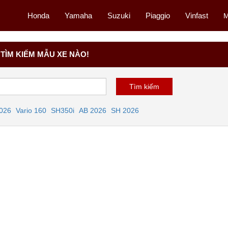
Honda
Yamaha
Suzuki
Piaggio
Vinfast
M
TÌM KIẾM MẪU XE NÀO!
2026
Vario 160
SH350i
AB 2026
SH 2026