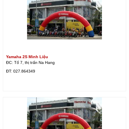
Yamaha 2S Minh Liệu
ĐC: Tổ 7, thị trấn Na Hang
ÐT: 027.864349