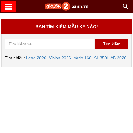
BẠN TÌM KIẾM MẪU XE NÀO!
Tìm nhiều:
Lead 2026
Vision 2026
Vario 160
SH350i
AB 2026