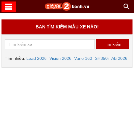
BẠN TÌM KIẾM MẪU XE NÀO!
Tìm nhiều:
Lead 2026
Vision 2026
Vario 160
SH350i
AB 2026