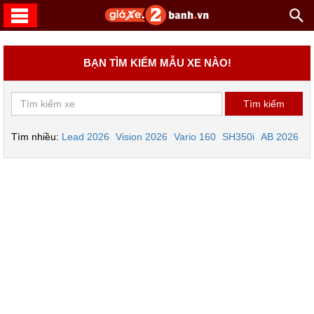
BẠN TÌM KIẾM MẪU XE NÀO!
Tìm nhiều:
Lead 2026
Vision 2026
Vario 160
SH350i
AB 2026