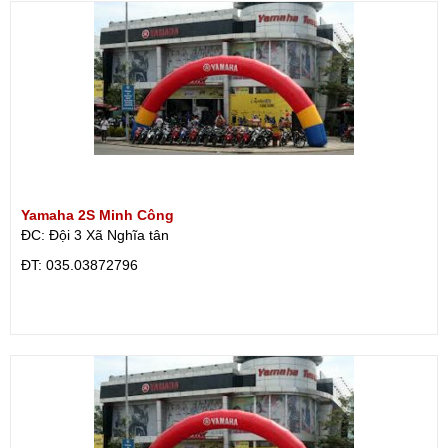
Yamaha 2S Minh Công
ĐC: Đội 3 Xã Nghĩa tân
ÐT: 035.03872796