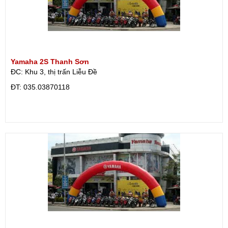
Yamaha 2S Thanh Sơn
ĐC: Khu 3, thị trấn Liễu Đề
ÐT: 035.03870118