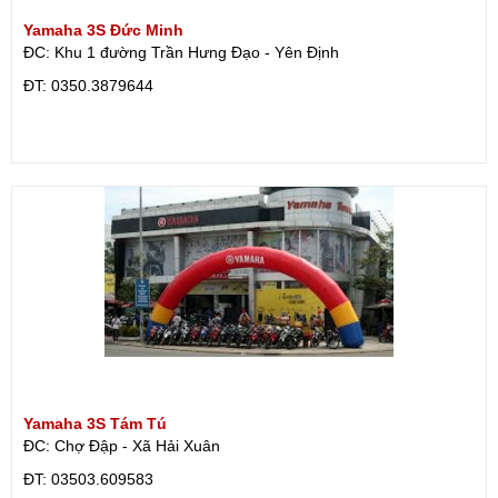
Yamaha 3S Đức Minh
ĐC: Khu 1 đường Trần Hưng Đạo - Yên Định
ÐT: 0350.3879644
Yamaha 3S Tám Tú
ĐC: Chợ Đập - Xã Hải Xuân
ÐT: 03503.609583