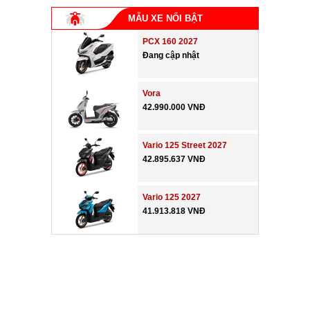
MẪU XE NỔI BẬT
PCX 160 2027
Đang cập nhật
Vora
42.990.000 VNĐ
Vario 125 Street 2027
42.895.637 VNĐ
Vario 125 2027
41.913.818 VNĐ