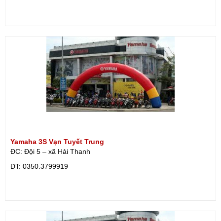
Yamaha 3S Vạn Tuyết Trung
ĐC: Đội 5 – xã Hải Thanh
ÐT: 0350.3799919