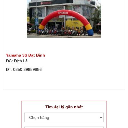
Yamaha 3S Đạt Bình
ĐC: Địch Lễ
ÐT: 0350.39859886
Tìm đại lý gần nhất