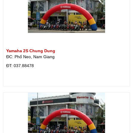
Yamaha 2S Chung Dung
ĐC: Phố Neo, Nam Giang
ÐT: 037.88478