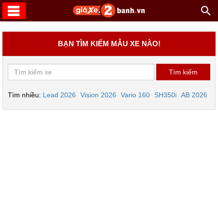
BẠN TÌM KIẾM MẪU XE NÀO!
Tìm nhiều:
Lead 2026
Vision 2026
Vario 160
SH350i
AB 2026