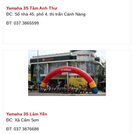
Yamaha 3S Tâm Anh Thư
ĐC: Số nhà 45, phố 4, thị trấn Cành Nàng
ÐT: 037.3865599
Yamaha 3S Lâm Yến
ĐC: Xã Cẩm Sơn
ÐT: 037.3876688