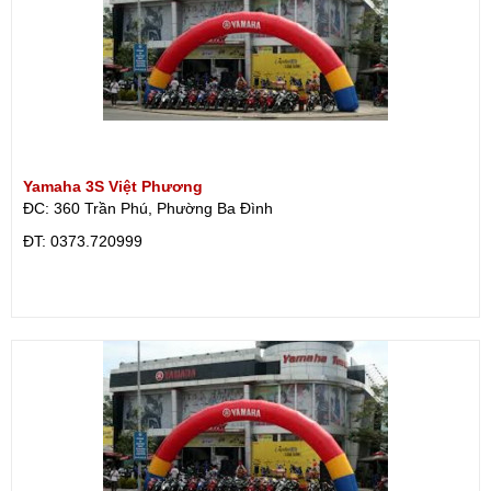
Yamaha 3S Việt Phương
ĐC: 360 Trần Phú, Phường Ba Đình
ÐT: 0373.720999