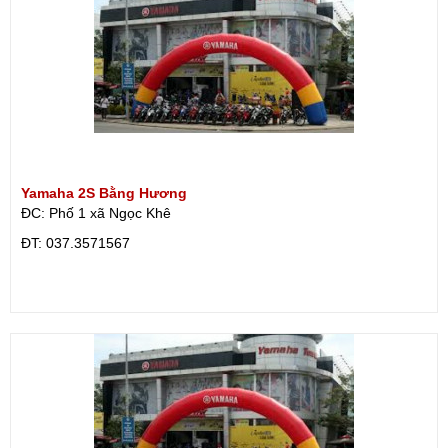
Yamaha 2S Bằng Hương
ĐC: Phố 1 xã Ngọc Khê
ÐT: 037.3571567