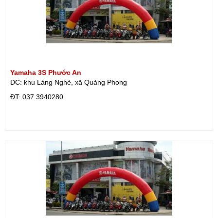
Yamaha 3S Phước An
ĐC: khu Làng Nghè, xã Quảng Phong
ÐT: 037.3940280