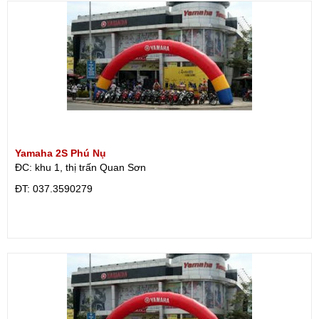
Yamaha 2S Phú Nụ
ĐC: khu 1, thị trấn Quan Sơn
ÐT: 037.3590279