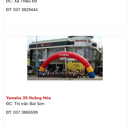
ĐC: Xã Thiệu Đô
ÐT: 037.3829444
Yamaha 3S Hoằng Hóa
ĐC: Thị trấn Bút Sơn
ÐT: 037.3865599