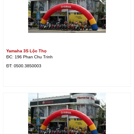
Yamaha 3S Lộc Thọ
ĐC: 196 Phan Chu Trinh
ÐT: 0500.3850003