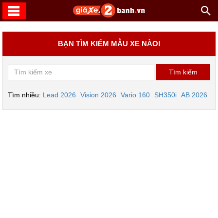
BẠN TÌM KIẾM MẪU XE NÀO!
Tìm nhiều:
Lead 2026
Vision 2026
Vario 160
SH350i
AB 2026