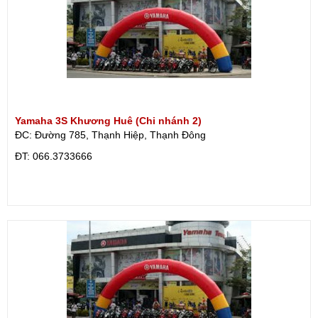
Yamaha 3S Khương Huê (Chi nhánh 2)
ĐC: Đường 785, Thạnh Hiệp, Thạnh Đông
ÐT: 066.3733666