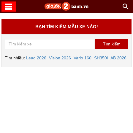
BẠN TÌM KIẾM MẪU XE NÀO!
Tìm nhiều:
Lead 2026
Vision 2026
Vario 160
SH350i
AB 2026