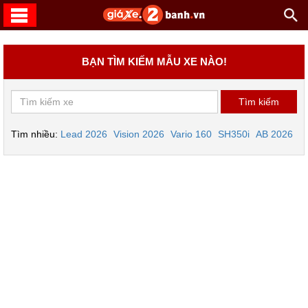
BẠN TÌM KIẾM MẪU XE NÀO!
Tìm nhiều:
Lead 2026
Vision 2026
Vario 160
SH350i
AB 2026