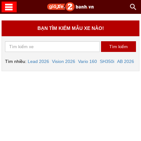
BẠN TÌM KIẾM MẪU XE NÀO!
Tìm nhiều:
Lead 2026
Vision 2026
Vario 160
SH350i
AB 2026