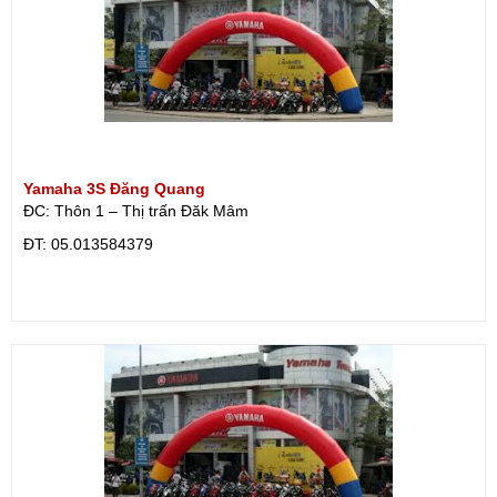
Yamaha 3S Đăng Quang
ĐC: Thôn 1 – Thị trấn Đăk Mâm
ÐT: 05.013584379