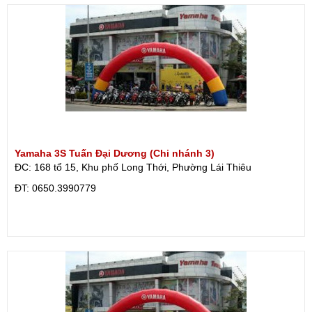
Yamaha 3S Tuấn Đại Dương (Chi nhánh 3)
ĐC: 168 tổ 15, Khu phố Long Thới, Phường Lái Thiêu
ÐT: 0650.3990779