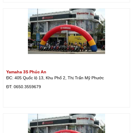
Yamaha 3S Phúc An
ĐC: 405 Quốc lộ 13, Khu Phố 2, Thị Trấn Mỹ Phước
ÐT: 0650.3559679