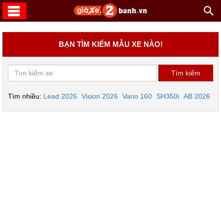
BẠN TÌM KIẾM MẪU XE NÀO!
Tìm nhiều:
Lead 2026
Vision 2026
Vario 160
SH350i
AB 2026