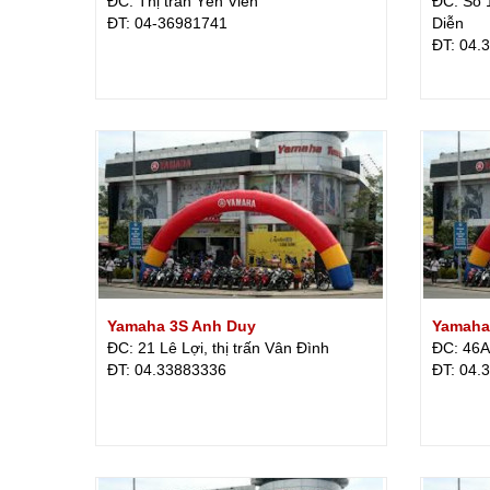
ĐC: Thị trấn Yên Viên
ĐC: Số 
ÐT: 04-36981741
Diễn
ÐT: 04.
Yamaha 3S Anh Duy
Yamaha
ĐC: 21 Lê Lợi, thị trấn Vân Đình
ĐC: 46A 
ÐT: 04.33883336
ÐT: 04.