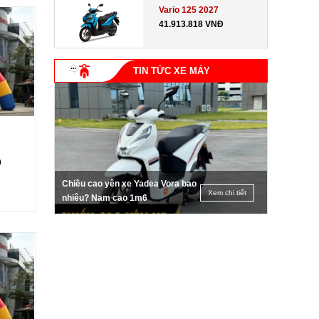
Vario 125 2027
41.913.818 VNĐ
TIN TỨC XE MÁY
9
Chiều cao yên xe Yadea Vora bao
Xem chi tiết
nhiêu? Nam cao 1m6