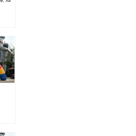
uệ, Xã