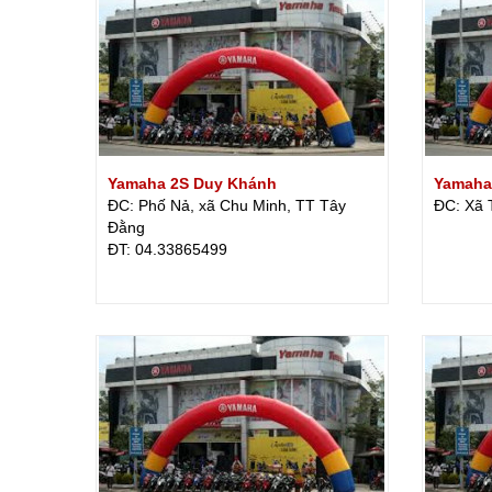
Yamaha 2S Duy Khánh
Yamaha
ĐC: Phố Nả, xã Chu Minh, TT Tây
ĐC: Xã 
Đằng
ÐT: 04.33865499