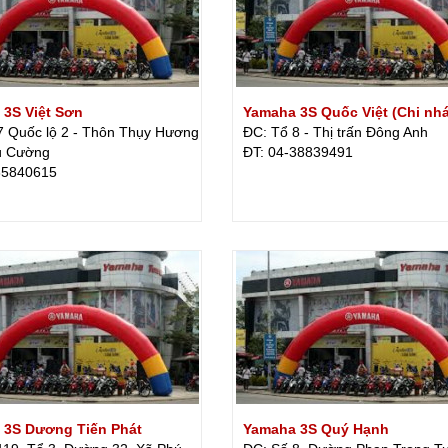
3S Việt Sơn
Yamaha 3S Quốc Việt (Chi nh
 Quốc lộ 2 - Thôn Thụy Hương
ĐC: Tổ 8 - Thị trấn Đông Anh
ú Cường
ÐT: 04-38839491
35840615
 3S Dương Tiến Phát
Yamaha 3S Quý Hạnh