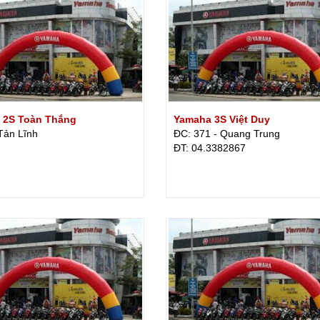
 2S Toàn Thắng
Yamaha 3S Việt Duy
Tản Lĩnh
ĐC: 371 - Quang Trung
ÐT: 04.3382867