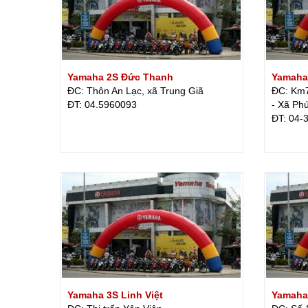
Yamaha 2S Đức Thanh
Yamaha 
ĐC: Thôn An Lạc, xã Trung Giã
ĐC: Km7
ÐT: 04.5960093
- Xã Ph
ÐT: 04-
Yamaha 3S Linh Việt
Yamaha