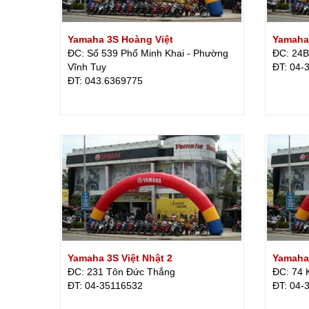
Yamaha 3S Hoàng Việt
Yamaha
ĐC: Số 539 Phố Minh Khai - Phường
ĐC: 24B 
Vĩnh Tuy
ÐT: 04-
ÐT: 043.6369775
Yamaha 3S Việt Nhật 2
Yamaha
ĐC: 231 Tôn Đức Thắng
ĐC: 74 
ÐT: 04-35116532
ÐT: 04-