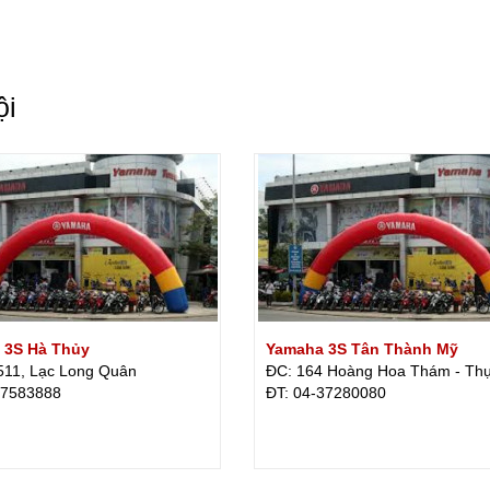
ội
 3S Hà Thủy
Yamaha 3S Tân Thành Mỹ
511, Lạc Long Quân
ĐC: 164 Hoàng Hoa Thám - Th
37583888
ÐT: 04-37280080