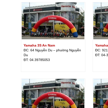
Yamaha 3S An Nam
Yamaha
ĐC: 64 Nguyễn Du – phường Nguyễn
ĐC: 921
Du
ÐT: 04-
ÐT: 04.39785053