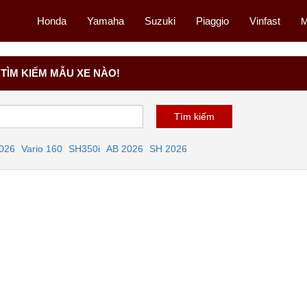
Honda
Yamaha
Suzuki
Piaggio
Vinfast
M
TÌM KIẾM MẪU XE NÀO!
2026
Vario 160
SH350i
AB 2026
SH 2026