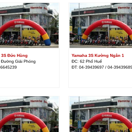
 3S Đức Hùng
Yamaha 3S Kường Ngân 1
 Đường Giải Phóng
ĐC: 62 Phố Huế
36645239
ÐT: 04-39439697 / 04-3943968