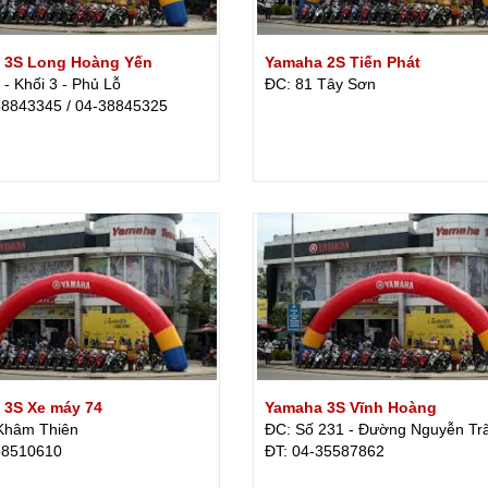
 3S Long Hoàng Yến
Yamaha 2S Tiến Phát
- Khối 3 - Phủ Lỗ
ĐC: 81 Tây Sơn
38843345 / 04-38845325
 3S Xe máy 74
Yamaha 3S Vĩnh Hoàng
Khâm Thiên
ĐC: Số 231 - Đường Nguyễn Trã
38510610
ÐT: 04-35587862