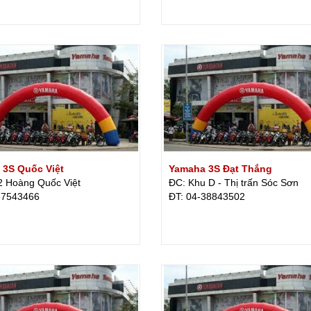
 3S Quốc Việt
Yamaha 3S Đạt Thắng
2 Hoàng Quốc Việt
ĐC: Khu D - Thị trấn Sóc Sơn
37543466
ÐT: 04-38843502