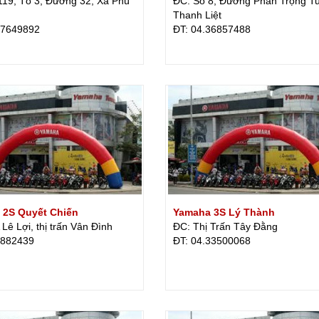
119, Tổ 3, Đường 32, Xã Phú
ĐC: Số 8, Đường Phan Trọng T
Thanh Liệt
37649892
ÐT: 04.36857488
 2S Quyết Chiến
Yamaha 3S Lý Thành
Lê Lợi, thị trấn Vân Đình
ĐC: Thị Trấn Tây Đằng
3882439
ÐT: 04.33500068